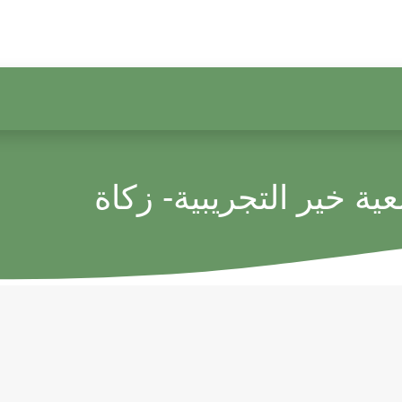
ية خير التجريبية- زكاة