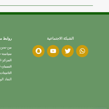
الشبكة الاجتماعية
روابط م
من نحن
سياسة خص
المركز ا
الضمان ا
التامينات
النفاذ ال